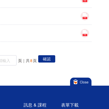
確認
頁｜共
8
頁
訊息 & 課程
表單下載