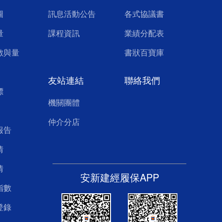
圖
訊息活動公告
各式協議書
量
課程資訊
業績分配表
數與量
書狀百寶庫
友站連結
聯絡我們
標
機關團體
仲介分店
報告
情
情
安新建經履保APP
指數
登錄